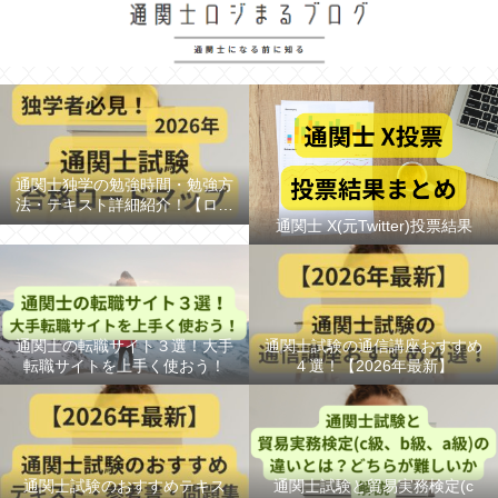
通関士独学の勉強時間・勉強方
法・テキスト詳細紹介！【ロー
ドマップ/スケジュール】
通関士 X(元Twitter)投票結果
通関士の転職サイト３選！大手
通関士試験の通信講座おすすめ
転職サイトを上手く使おう！
４選！【2026年最新】
通関士試験のおすすめテキス
通関士試験と貿易実務検定(c