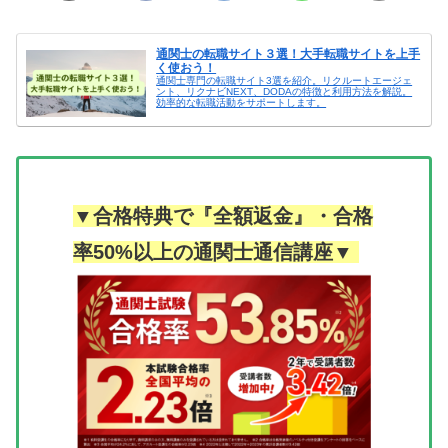
通関士の転職サイト３選！大手転職サイトを上手
く使おう！
通関士専門の転職サイト3選を紹介。リクルートエージェ
ント、リクナビNEXT、DODAの特徴と利用方法を解説。
効率的な転職活動をサポートします。
▼合格特典で『全額返金』・合格
率50%以上の通関士通信講座▼