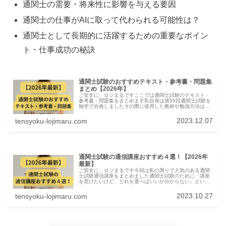
通関士の需要・将来性に影響を与える要因
通関士の仕事がAIに取って代わられる可能性は？
通関士として長期的に活躍するための重要なポイン
ト・仕事成功の秘訣
通関士試験のおすすめテキスト・参考書・問題集
まとめ【2026年】
ご安全に、ロジまるですここでは通関士試験のテキスト・
参考書・問題集をまとめます私自身は第55回通関士試験を
独学で合格しましたその際に使用した教材や勉強方法は下
の記事にまとめてますので参考にしてください通関士試験
の教材はほぼ皆やっている定番の...
2023.12.07
tensyoku-lojimaru.com
通関士試験の通信講座おすすめ４選！【2026年
最新】
ご安全に、ロジまるです今回は私の周りで人気のある通関
士試験通信講座をまとめました通関士試験のために「講座
を受けたいけど、どれを選べばいいか分からない」という
方に向けて、私の周りで受講して合格している講座を４つ
紹介して、その中でもお勧めの講座...
2023.10.27
tensyoku-lojimaru.com