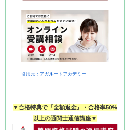
引用元：アガルートアカデミー
▼合格特典で『全額返金』・合格率50%
以上の通関士通信講座▼