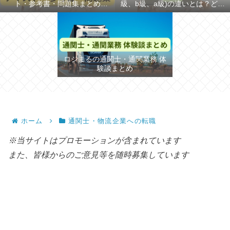
ト・参考書・問題集まとめ
級、b級、a級)の違いとは？どち
【2026年】
らが難しいか解説
ロジまるの通関士・通関業務 体
験談まとめ
ホーム
通関士・物流企業への転職
※当サイトはプロモーションが含まれています
また、皆様からのご意見等を随時募集しています