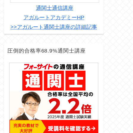
通関士通信講座
アガルートアカデミーHP
>>アガルート通関士講座の詳細記事
圧倒的合格率68.9%通関士講座