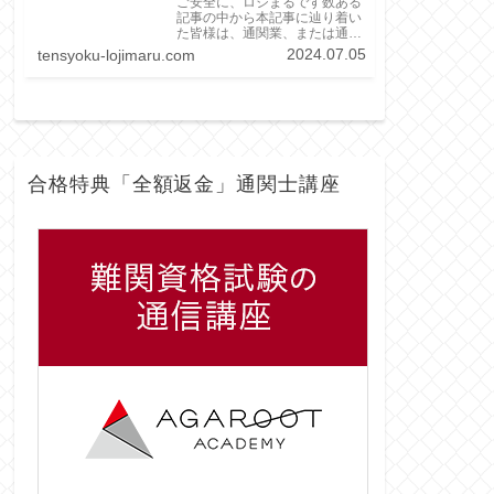
ご安全に、ロジまるです数ある
記事の中から本記事に辿り着い
た皆様は、通関業、または通関
士に興味を持ち、「通関士試験
2024.07.05
tensyoku-lojimaru.com
を受験するか検討している方」
や、「通関業務への就職・転職
を検討している方」ではないで
しょうかこの記事では「通関士
がどんな仕事なの...
合格特典「全額返金」通関士講座