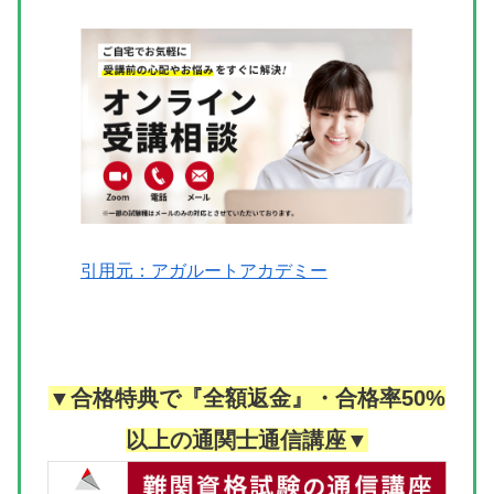
引用元：アガルートアカデミー
▼合格特典で『全額返金』・合格率50%
以上の通関士通信講座▼