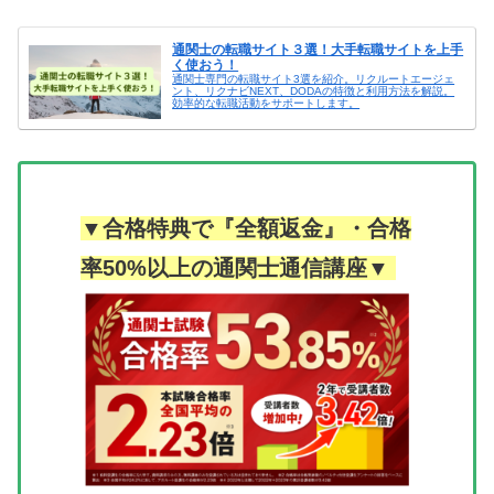
通関士の転職サイト３選！大手転職サイトを上手
く使おう！
通関士専門の転職サイト3選を紹介。リクルートエージェ
ント、リクナビNEXT、DODAの特徴と利用方法を解説。
効率的な転職活動をサポートします。
▼合格特典で『全額返金』・合格
率50%以上の通関士通信講座▼