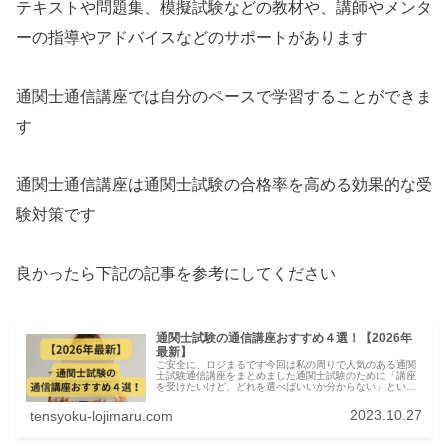
テキストや問題集、模擬試験などの教材や、講師やメンタ
ーの指導やアドバイスなどのサポートがあります
通関士通信講座では自分のペースで学習することができま
す
通関士通信講座は通関士試験の合格率を高める効果的な受
験対策です
良かったら下記の記事を参考にしてください
通関士試験の通信講座おすすめ４選！【2026年
最新】
ご安全に、ロジまるです今回は私の周りで人気のある通関
士試験通信講座をまとめました通関士試験のために「講座
を受けたいけど、どれを選べばいいか分からない」という
方に向けて、私の周りで受講して合格している講座を４つ
紹介して、その中でもお勧めの講座...
2023.10.27
tensyoku-lojimaru.com