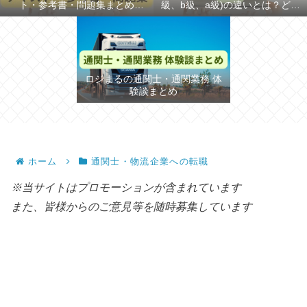
ト・参考書・問題集まとめ
級、b級、a級)の違いとは？どち
【2026年】
らが難しいか解説
ロジまるの通関士・通関業務 体
験談まとめ
ホーム
通関士・物流企業への転職
※当サイトはプロモーションが含まれています
また、皆様からのご意見等を随時募集しています