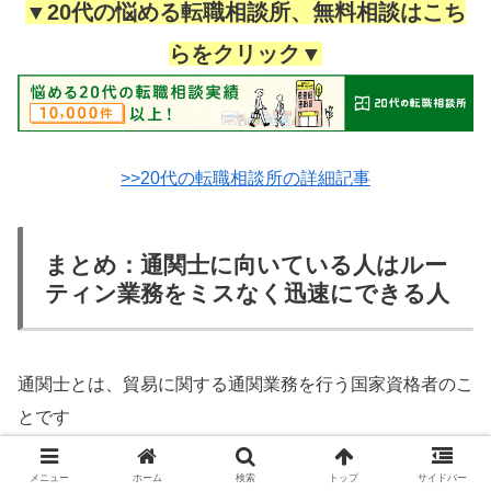
▼20代の悩める転職相談所、無料相談はこち
らをクリック▼
>>20代の転職相談所の詳細記事
まとめ：通関士に向いている人はルー
ティン業務をミスなく迅速にできる人
通関士とは、貿易に関する通関業務を行う国家資格者のこ
とです
メニュー
ホーム
検索
トップ
サイドバー
通関士の仕事は、輸出入の申告や税関との折衝、貿易関係