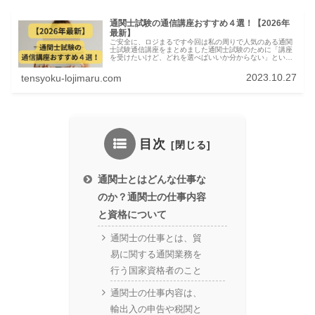
通関士試験の通信講座おすすめ４選！【2026年
最新】
ご安全に、ロジまるです今回は私の周りで人気のある通関
士試験通信講座をまとめました通関士試験のために「講座
を受けたいけど、どれを選べばいいか分からない」という
方に向けて、私の周りで受講して合格している講座を４つ
紹介して、その中でもお勧めの講座...
2023.10.27
tensyoku-lojimaru.com
目次
通関士とはどんな仕事な
のか？通関士の仕事内容
と資格について
通関士の仕事とは、貿
易に関する通関業務を
行う国家資格者のこと
通関士の仕事内容は、
輸出入の申告や税関と