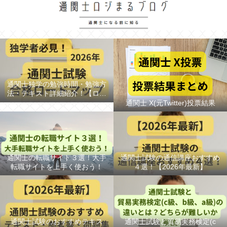
通関士独学の勉強時間・勉強方
法・テキスト詳細紹介！【ロー
ドマップ/スケジュール】
通関士 X(元Twitter)投票結果
通関士の転職サイト３選！大手
通関士試験の通信講座おすすめ
転職サイトを上手く使おう！
４選！【2026年最新】
通関士試験のおすすめテキス
通関士試験と貿易実務検定(c