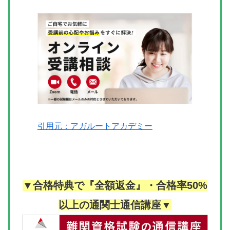
引用元：アガルートアカデミー
▼合格特典で『全額返金』・合格率50%
以上の通関士通信講座▼