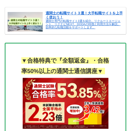
通関士の転職サイト３選！大手転職サイトを上手
く使おう！
通関士専門の転職サイト3選を紹介。リクルートエージェ
ント、リクナビNEXT、DODAの特徴と利用方法を解説。
効率的な転職活動をサポートします。
▼合格特典で『全額返金』・合格
率50%以上の通関士通信講座▼