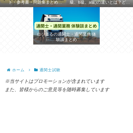
ト・参考書・問題集まとめ
級、b級、a級)の違いとは？どち
【2026年】
らが難しいか解説
ロジまるの通関士・通関業務 体
験談まとめ
ホーム
通関士試験
※当サイトはプロモーションが含まれています
また、皆様からのご意見等を随時募集しています