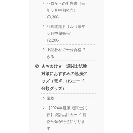
ゼロからの申告書（毎
年５月中旬発売）
¥3,300-
計算問題ドリル（毎年
５月中旬発売）
¥2,200-
上記教材で十分合格で
きる
★おまけ★ 通関士試験
対策におすすめの勉強グ
ッズ（電卓、HSコード
分類グッズ）
電卓
【2024年度版 通関士試
験】統計品目カード 貨
物分類が得意になりま
す