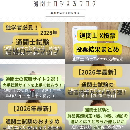
通関士独学の勉強時間・勉強方
法・テキスト詳細紹介！【ロー
ドマップ/スケジュール】
通関士 X(元Twitter)投票結果
通関士の転職サイト３選！大手
通関士試験の通信講座おすすめ
転職サイトを上手く使おう！
４選！【2026年最新】
通関士試験のおすすめテキス
通関士試験と貿易実務検定(c