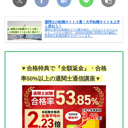
通関士の転職サイト３選！大手転職サイトを上手
く使おう！
通関士専門の転職サイト3選を紹介。リクルートエージェ
ント、リクナビNEXT、DODAの特徴と利用方法を解説。
効率的な転職活動をサポートします。
▼合格特典で『全額返金』・合格
率50%以上の通関士通信講座▼