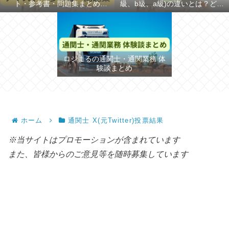
ト・参考書・問題集まとめ
級、b級、a級)の違いとは？どち
【2026年】
らが難しいか解説
ロジまるの通関士・通関業務 体
験談まとめ
ホーム
通関士 X(元Twitter)投票結果
※当サイトはプロモーションが含まれています
また、皆様からのご意見等を随時募集しています