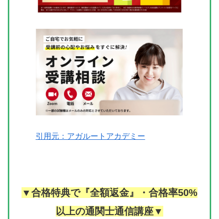
引用元：アガルートアカデミー
▼合格特典で『全額返金』・合格率50%
以上の通関士通信講座▼