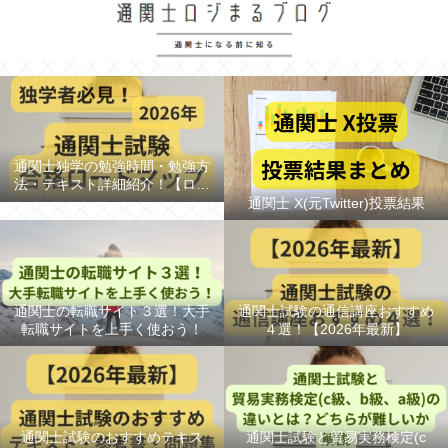
通関士独学の勉強時間・勉強方
法・テキスト詳細紹介！【ロー
ドマップ/スケジュール】
通関士 X(元Twitter)投票結果
通関士の転職サイト３選！大手
通関士試験の通信講座おすすめ
転職サイトを上手く使おう！
４選！【2026年最新】
通関士試験のおすすめテキス
通関士試験と貿易実務検定(c