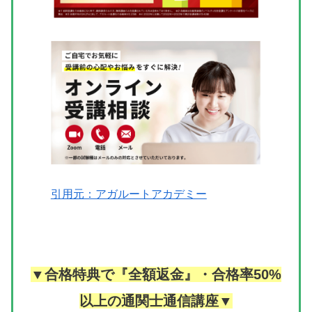
引用元：アガルートアカデミー
▼合格特典で『全額返金』・合格率50%
以上の通関士通信講座▼