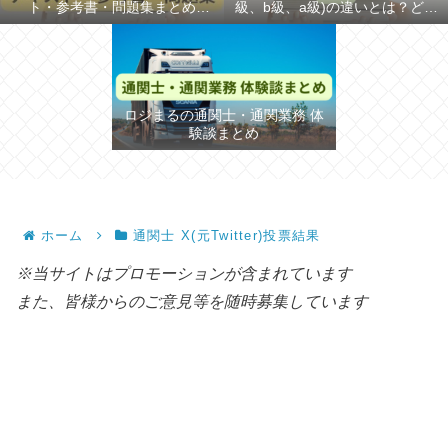
ト・参考書・問題集まとめ
級、b級、a級)の違いとは？どち
【2026年】
らが難しいか解説
ロジまるの通関士・通関業務 体
験談まとめ
ホーム
通関士 X(元Twitter)投票結果
※当サイトはプロモーションが含まれています
また、皆様からのご意見等を随時募集しています