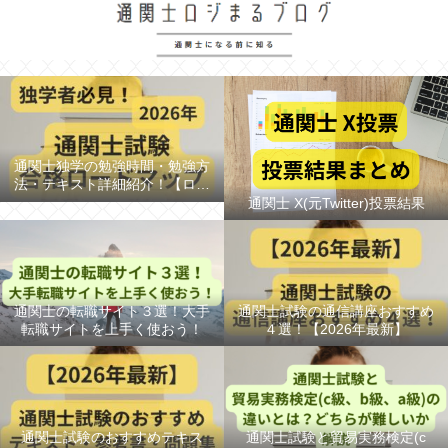
通関士独学の勉強時間・勉強方
法・テキスト詳細紹介！【ロー
ドマップ/スケジュール】
通関士 X(元Twitter)投票結果
通関士の転職サイト３選！大手
通関士試験の通信講座おすすめ
転職サイトを上手く使おう！
４選！【2026年最新】
通関士試験のおすすめテキス
通関士試験と貿易実務検定(c