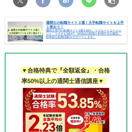
通関士の転職サイト３選！大手転職サイトを上手
く使おう！
通関士専門の転職サイト3選を紹介。リクルートエージェ
ント、リクナビNEXT、DODAの特徴と利用方法を解説。
効率的な転職活動をサポートします。
▼合格特典で『全額返金』・合格
率50%以上の通関士通信講座▼