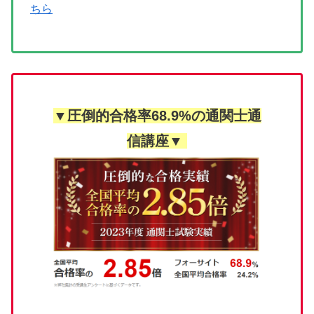
ちら
▼圧倒的合格率68.9%の通関士通
信講座▼