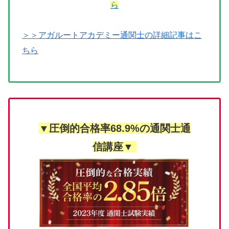
ら
＞＞アガルートアカデミー通関士の詳細記事はこ
ちら
▼圧倒的合格率68.9%の通関士通
信講座▼