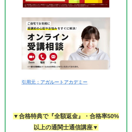
引用元：アガルートアカデミー
▼合格特典で『全額返金』・合格率50%
以上の通関士通信講座▼