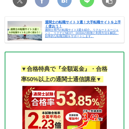
通関士の転職サイト３選！大手転職サイトを上手
く使おう！
通関士専門の転職サイト3選を紹介。リクルートエージェ
ント、リクナビNEXT、DODAの特徴と利用方法を解説。
効率的な転職活動をサポートします。
▼合格特典で『全額返金』・合格
率50%以上の通関士通信講座▼