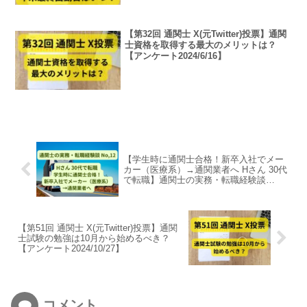
【第32回 通関士 X(元Twitter)投票】通関
士資格を取得する最大のメリットは？
【アンケート2024/6/16】
【学生時に通関士合格！新卒入社でメー
カー（医療系）→通関業者へ Hさん 30代
で転職】通関士の実務・転職経験談
No,12
【第51回 通関士 X(元Twitter)投票】通関
士試験の勉強は10月から始めるべき？
【アンケート2024/10/27】
コメント