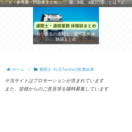
ト・参考書・問題集まとめ
級、b級、a級)の違いとは？どち
【2026年】
らが難しいか解説
ロジまるの通関士・通関業務 体
験談まとめ
ホーム
通関士 X(元Twitter)投票結果
※当サイトはプロモーションが含まれています
また、皆様からのご意見等を随時募集しています