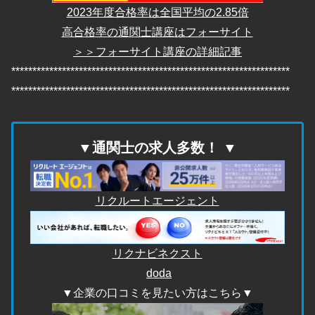
2023年度合格率は全国平均の2.85倍
高合格率の通関士講座はフォーサイト
＞＞フォーサイト講座の詳細記事
******************************************************************
******************************************************************
▼通関士の求人多数！ ▼
リクルートエージェント
リ
クナビネクスト
doda
▼企業の口コミを見たい方はこちら▼