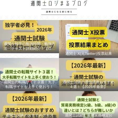
通関士独学の勉強時間・勉強方
法・テキスト詳細紹介！【ロー
ドマップ/スケジュール】
通関士 X(元Twitter)投票結果
通関士の転職サイト３選！大手
通関士試験の通信講座おすすめ
転職サイトを上手く使おう！
４選！【2026年最新】
通関士試験のおすすめテキス
通関士試験と貿易実務検定(c