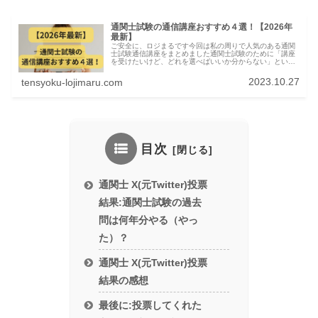
通関士試験の通信講座おすすめ４選！【2026年
最新】
ご安全に、ロジまるです今回は私の周りで人気のある通関
士試験通信講座をまとめました通関士試験のために「講座
を受けたいけど、どれを選べばいいか分からない」という
方に向けて、私の周りで受講して合格している講座を４つ
紹介して、その中でもお勧めの講座...
2023.10.27
tensyoku-lojimaru.com
目次
通関士 X(元Twitter)投票
結果:通関士試験の過去
問は何年分やる（やっ
た）？
通関士 X(元Twitter)投票
結果の感想
最後に:投票してくれた