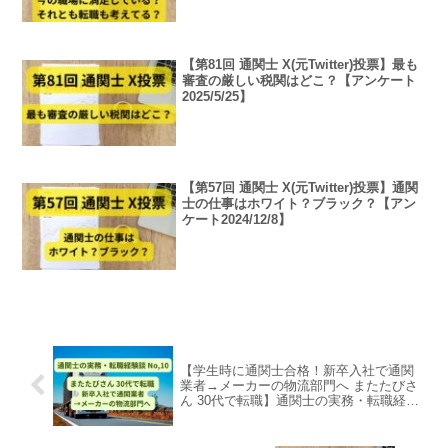
【第81回 通関士 X(元Twitter)投票】最も
審査の厳しい税関はどこ？【アンケート
2025/5/25】
【第57回 通関士 X(元Twitter)投票】通関
士の仕事はホワイト？ブラック？【アン
ケート2024/12/8】
【学生時に通関士合格！新卒入社で通関
業者→メーカーの物流部門へ またたびさ
ん 30代で転職】通関士の実務・転職経験
談 No,10