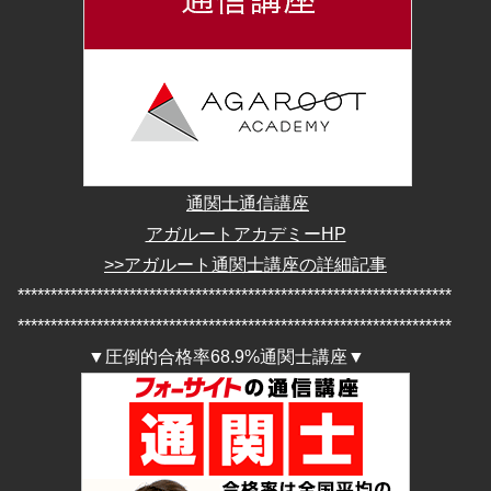
通関士通信講座
アガルートアカデミーHP
>>アガルート通関士講座の詳細記事
******************************************************************
******************************************************************
▼圧倒的合格率68.9%通関士講座▼