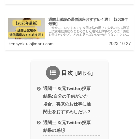
通関士試験の通信講座おすすめ４選！【2026年
最新】
ご安全に、ロジまるです今回は私の周りで人気のある通関
士試験通信講座をまとめました通関士試験のために「講座
を受けたいけど、どれを選べばいいか分からない」という
方に向けて、私の周りで受講して合格している講座を４つ
紹介して、その中でもお勧めの講座...
2023.10.27
tensyoku-lojimaru.com
目次
通関士 X(元Twitter)投票
結果:自分の子供がいた
場合、将来のお仕事に通
関士をおすすめしたい？
通関士 X(元Twitter)投票
結果の感想