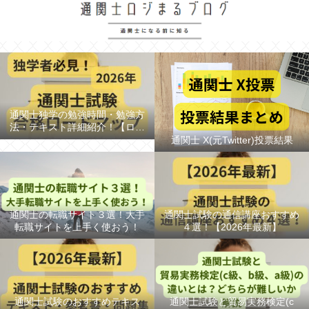
通関士独学の勉強時間・勉強方
法・テキスト詳細紹介！【ロー
ドマップ/スケジュール】
通関士 X(元Twitter)投票結果
通関士の転職サイト３選！大手
通関士試験の通信講座おすすめ
転職サイトを上手く使おう！
４選！【2026年最新】
通関士試験のおすすめテキス
通関士試験と貿易実務検定(c