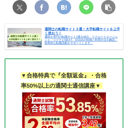
通関士の転職サイト３選！大手転職サイトを上手
く使おう！
通関士専門の転職サイト3選を紹介。リクルートエージェ
ント、リクナビNEXT、DODAの特徴と利用方法を解説。
効率的な転職活動をサポートします。
▼合格特典で『全額返金』・合格
率50%以上の通関士通信講座▼