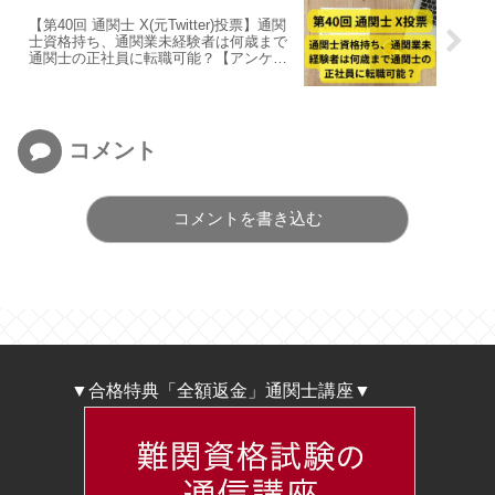
【第40回 通関士 X(元Twitter)投票】通関
士資格持ち、通関業未経験者は何歳まで
通関士の正社員に転職可能？【アンケー
ト2024/8/11】
コメント
コメントを書き込む
▼合格特典「全額返金」通関士講座▼