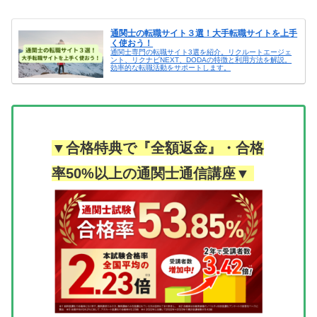
通関士の転職サイト３選！大手転職サイトを上手
く使おう！
通関士専門の転職サイト3選を紹介。リクルートエージェ
ント、リクナビNEXT、DODAの特徴と利用方法を解説。
効率的な転職活動をサポートします。
▼合格特典で『全額返金』・合格
率50%以上の通関士通信講座▼