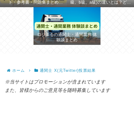
ト・参考書・問題集まとめ
級、b級、a級)の違いとは？どち
【2026年】
らが難しいか解説
ロジまるの通関士・通関業務 体
験談まとめ
ホーム
通関士 X(元Twitter)投票結果
※当サイトはプロモーションが含まれています
また、皆様からのご意見等を随時募集しています