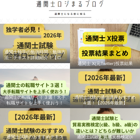
通関士独学の勉強時間・勉強方
法・テキスト詳細紹介！【ロー
ドマップ/スケジュール】
通関士 X(元Twitter)投票結果
通関士の転職サイト３選！大手
通関士試験の通信講座おすすめ
転職サイトを上手く使おう！
４選！【2026年最新】
通関士試験のおすすめテキス
通関士試験と貿易実務検定(c