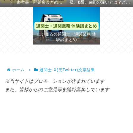
ト・参考書・問題集まとめ
級、b級、a級)の違いとは？どち
【2026年】
らが難しいか解説
ロジまるの通関士・通関業務 体
験談まとめ
ホーム
通関士 X(元Twitter)投票結果
※当サイトはプロモーションが含まれています
また、皆様からのご意見等を随時募集しています