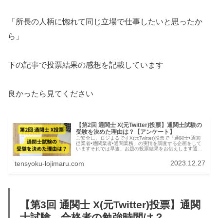
「所長の人柄に惚れて同じ立場で仕事したいと思ったか
ら」
下の記事で投票結果の感想を記載しています
良かったら見てください
【第2回 通関士 X(元Twitter)投票】通関士試験の
受験を決めた理由は？【アンケート】
ご安全に、ロジまるですX(元Twitter)投票で「通関士•通関
従業者•通関業者•通関業務」の実情を調査する企画をして
いますそれでは早速、お題の投票結果をお伝えします通関
士 X(元Twitter)投票結果:通関士試験の受験を決めた理由
は？投...
2023.12.27
tensyoku-lojimaru.com
【第3回 通関士 X(元Twitter)投票】通関
士試験、合格者の勉強時間は？