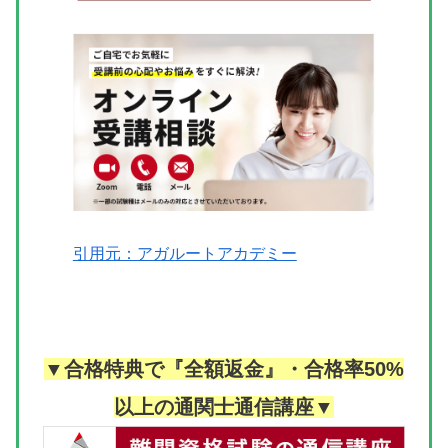
引用元：アガルートアカデミー
▼合格特典で『全額返金』・合格率50%
以上の通関士通信講座▼