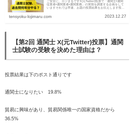
ご安全に、ロジまるですX(元Twitter)投票で「通関士•通関
従業者•通関業者•通関業務」の実情を調査する企画をして
いますそれでは早速、お題の投票結果をお伝えします投票
結果:通関士試験、過去問何年分やりましたか？調査結果は
下のポスト通りで...
2023.12.27
tensyoku-lojimaru.com
【第2回 通関士 X(元Twitter)投票】通関
士試験の受験を決めた理由は？
投票結果は下のポスト通りです
通関士になりたい 19.8%
貿易に興味があり、貿易関係唯一の国家資格だから
36.5%