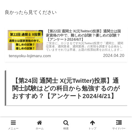
良かったら見てください
【第22回 通関士 X(元Twitter)投票】通関士は国
家資格の中で、難しめの試験？優しめの試験？
【アンケート2024/4/7】
ご安全に、ロジまるですX(元Twitter)投票で「通関士、通関
従業者、通関業者、通関業務」の実情を調査する企画をし
ていますそれでは早速、お題の投票結果をお伝えします通
関士 X(元Twitter)投票結果:通関士は国家資格の中で、難し
2024.04.20
tensyoku-lojimaru.com
めの試...
【第24回 通関士 X(元Twitter)投票】通
関士試験はどの科目から勉強するのが
おすすめ？【アンケート2024/4/21】
投票結果は下のポスト通りです
メニュー
ホーム
検索
トップ
サイドバー