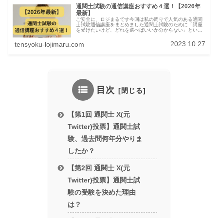
通関士試験の通信講座おすすめ４選！【2026年
最新】
ご安全に、ロジまるです今回は私の周りで人気のある通関
士試験通信講座をまとめました通関士試験のために「講座
を受けたいけど、どれを選べばいいか分からない」という
方に向けて、私の周りで受講して合格している講座を４つ
紹介して、その中でもお勧めの講座...
2023.10.27
tensyoku-lojimaru.com
目次
【第1回 通関士 X(元
Twitter)投票】通関士試
験、過去問何年分やりま
したか？
【第2回 通関士 X(元
Twitter)投票】通関士試
験の受験を決めた理由
は？