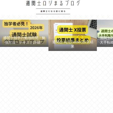
通関士独学の勉強時間・勉
通関士
通関士 X(元Twitter)投票結
強方法・テキスト詳細紹
大手転
果
介！【ロードマップ/スケジ
ュール】