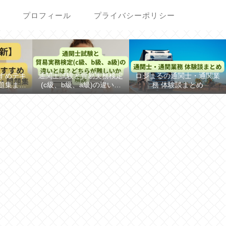
次
プロフィール
プライバシーポリシー
すめテキ
通関士試験と貿易実務検定
ロジまるの通関士・通関業
題集まと
(c級、b級、a級)の違いと
務 体験談まとめ
年】
は？どちらが難しいか解説