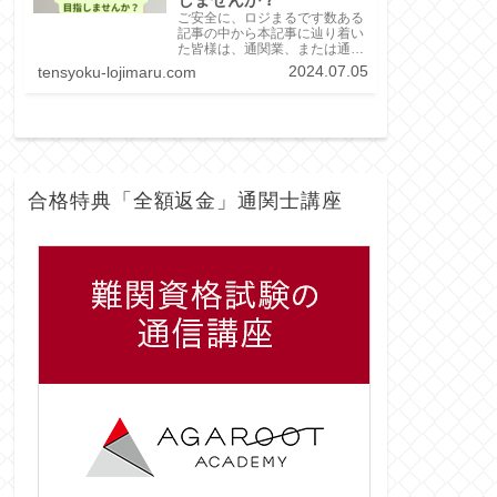
しませんか？
ご安全に、ロジまるです数ある
記事の中から本記事に辿り着い
た皆様は、通関業、または通関
士に興味を持ち、「通関士試験
2024.07.05
tensyoku-lojimaru.com
を受験するか検討している方」
や、「通関業務への就職・転職
を検討している方」ではないで
しょうかこの記事では「通関士
がどんな仕事なの...
合格特典「全額返金」通関士講座