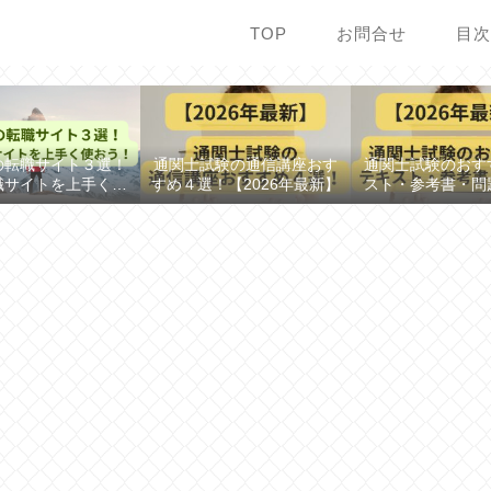
TOP
お問合せ
目
の転職サイト３選！
通関士試験の通信講座おす
通関士試験のおす
職サイトを上手く使
すめ４選！【2026年最新】
スト・参考書・問
おう！
め【2026