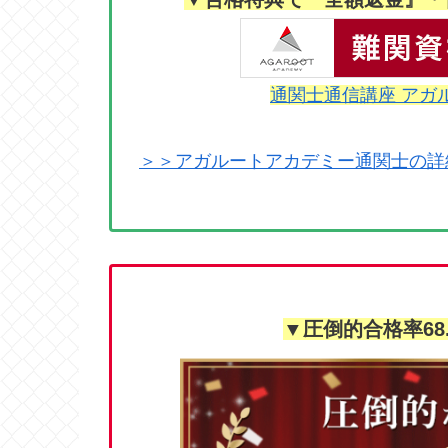
通関士通信講座 アガ
＞＞アガルートアカデミー通関士の詳
▼圧倒的合格率68