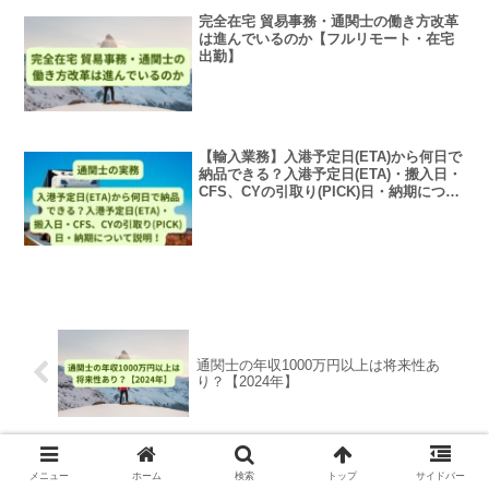
完全在宅 貿易事務・通関士の働き方改革
は進んでいるのか【フルリモート・在宅
出勤】
【輸入業務】入港予定日(ETA)から何日で
納品できる？入港予定日(ETA)・搬入日・
CFS、CYの引取り(PICK)日・納期につい
て説明！【通関士、フォワーダーの実
務】
通関士の年収1000万円以上は将来性あ
り？【2024年】
通関士独学の勉強時間・勉強方法・テキ
メニュー
ホーム
検索
トップ
サイドバー
スト詳細紹介！【ロードマップ/スケジュ