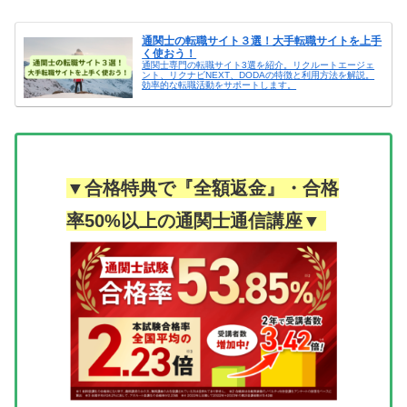
通関士の転職サイト３選！大手転職サイトを上手
く使おう！
通関士専門の転職サイト3選を紹介。リクルートエージェ
ント、リクナビNEXT、DODAの特徴と利用方法を解説。
効率的な転職活動をサポートします。
▼合格特典で『全額返金』・合格
率50%以上の通関士通信講座▼