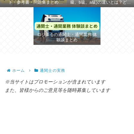
ト・参考書・問題集まとめ
級、b級、a級)の違いとは？どち
【2026年】
らが難しいか解説
ロジまるの通関士・通関業務 体
験談まとめ
ホーム
通関士の実務
※当サイトはプロモーションが含まれています
また、皆様からのご意見等を随時募集しています