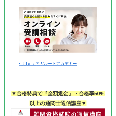
引用元：アガルートアカデミー
▼合格特典で『全額返金』・合格率50%
以上の通関士通信講座▼